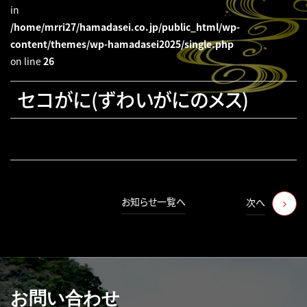
in
/home/mrri27/hamadasei.co.jp/public_html/wp-
content/themes/wp-hamadasei2025/single.php
on line
26
セコがに(ずわいがにのメス)
お知らせ一覧へ
次へ
お問い合わせ