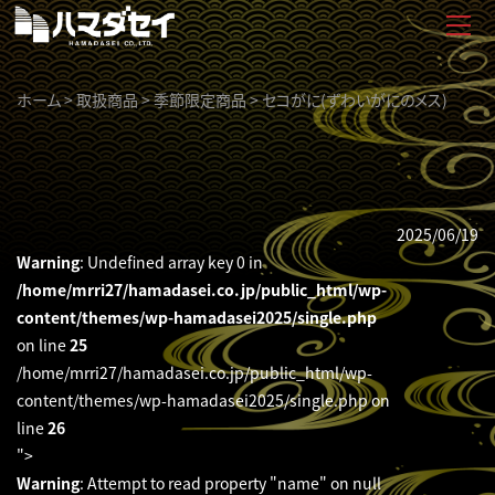
ホーム
>
取扱商品
>
季節限定商品
>
セコがに(ずわいがにのメス)
2025/06/19
Warning
: Undefined array key 0 in
/home/mrri27/hamadasei.co.jp/public_html/wp-
content/themes/wp-hamadasei2025/single.php
on line
25
/home/mrri27/hamadasei.co.jp/public_html/wp-
content/themes/wp-hamadasei2025/single.php on
line
26
">
Warning
: Attempt to read property "name" on null