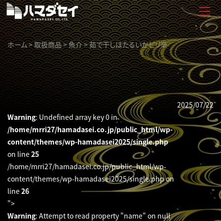
ホーム
>
取扱商品
>
魚介
>
茹で干しほたるいかピリ辛
2025/07/22
Warning
: Undefined array key 0 in
/home/mrri27/hamadasei.co.jp/public_html/wp-
content/themes/wp-hamadasei2025/single.php
on line
25
/home/mrri27/hamadasei.co.jp/public_html/wp-
content/themes/wp-hamadasei2025/single.php on
line
26
">
Warning
: Attempt to read property "name" on null