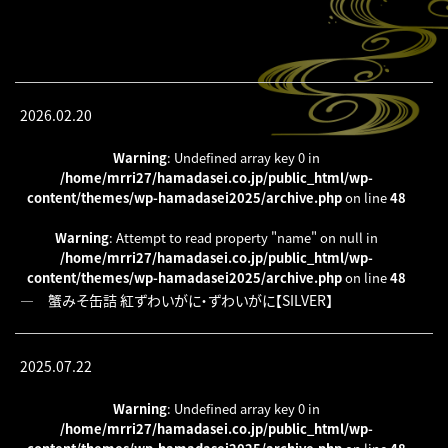
2026.02.20
Warning
: Undefined array key 0 in
/home/mrri27/hamadasei.co.jp/public_html/wp-
content/themes/wp-hamadasei2025/archive.php
on line
48
Warning
: Attempt to read property "name" on null in
/home/mrri27/hamadasei.co.jp/public_html/wp-
content/themes/wp-hamadasei2025/archive.php
on line
48
―
蟹みそ缶詰 紅ずわいがに・ずわいがに【SILVER】
2025.07.22
Warning
: Undefined array key 0 in
/home/mrri27/hamadasei.co.jp/public_html/wp-