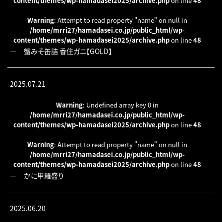
content/themes/wp-hamadasei2025/archive.php
on line
48
Warning
: Attempt to read property "name" on null in
/home/mrri27/hamadasei.co.jp/public_html/wp-
content/themes/wp-hamadasei2025/archive.php
on line
48
―
蟹みそ缶詰 香住ガニ【GOLD】
2025.07.21
Warning
: Undefined array key 0 in
/home/mrri27/hamadasei.co.jp/public_html/wp-
content/themes/wp-hamadasei2025/archive.php
on line
48
Warning
: Attempt to read property "name" on null in
/home/mrri27/hamadasei.co.jp/public_html/wp-
content/themes/wp-hamadasei2025/archive.php
on line
48
―
かに甲羅盛り
2025.06.20