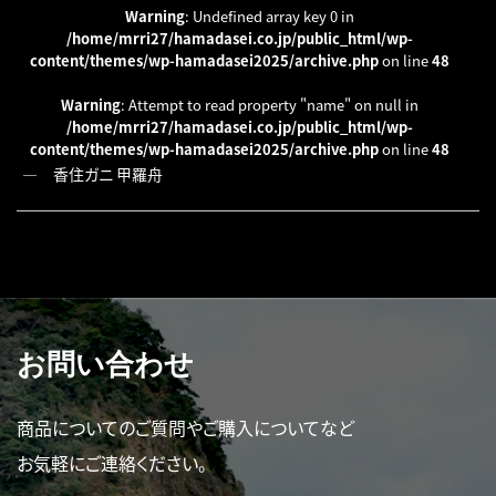
Warning
: Undefined array key 0 in
/home/mrri27/hamadasei.co.jp/public_html/wp-
content/themes/wp-hamadasei2025/archive.php
on line
48
Warning
: Attempt to read property "name" on null in
/home/mrri27/hamadasei.co.jp/public_html/wp-
content/themes/wp-hamadasei2025/archive.php
on line
48
―
香住ガニ 甲羅舟
お問い合わせ
商品についてのご質問やご購入についてなど
お気軽にご連絡ください。