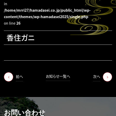
in
/home/mrri27/hamadasei.co.jp/public_html/wp-
content/themes/wp-hamadasei2025/single.php
on line
26
香住ガニ
お知らせ一覧へ
前へ
次へ
お問い合わせ