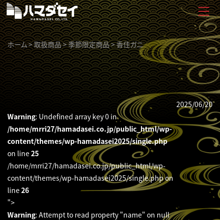
ホーム
>
取扱商品
>
季節限定商品
>
香住ガニ
2025/06/20
Warning
: Undefined array key 0 in
/home/mrri27/hamadasei.co.jp/public_html/wp-
content/themes/wp-hamadasei2025/single.php
on line
25
/home/mrri27/hamadasei.co.jp/public_html/wp-
content/themes/wp-hamadasei2025/single.php on
line
26
">
Warning
: Attempt to read property "name" on null